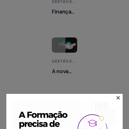
GESTÃO E MELHORIA DE PROCESSOS
Finanças
para não
financeiros
GESTÃO E MELHORIA DE PROCESSOS
A nova
norma
ISO
×
45001:2018
GESTÃO E MELHORIA DE PROCESSOS