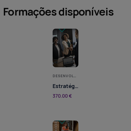
Formações disponíveis
DESENVOLVIMENTO PESSOAL
Estratégia
de
370.00
€
Angariação
de Novos
Clientes