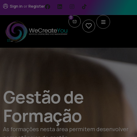
Sign in
or
Register
0
Gestão de
Formação
As formações nesta área permitem desenvolver