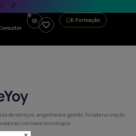
0
E-Formação
Consultor
eYoy
a de serviços, engenharia e gestão, focada na criação
novadoras com base tecnológica.
×