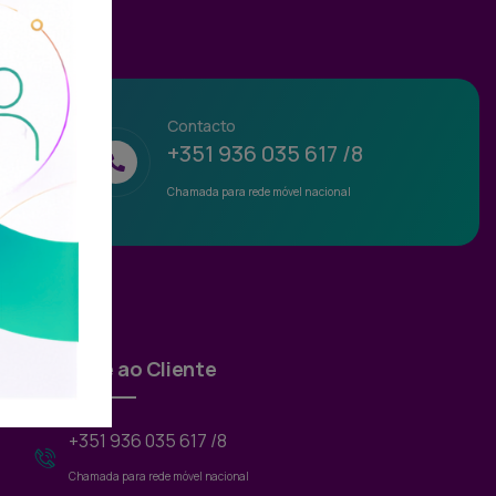
Contacto
+351 936 035 617 /8
Chamada para rede móvel nacional
Suporte ao Cliente
+351 936 035 617 /8
Chamada para rede móvel nacional