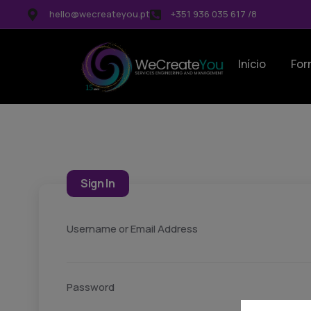
hello@wecreateyou.pt
+351 936 035 617 /8
Início
For
Sign In
Username or Email Address
Password