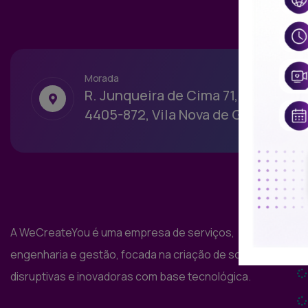
Morada
R. Junqueira de Cima 71,
4405-872, Vila Nova de Gaia
L
A WeCreateYou é uma empresa de serviços,
engenharia e gestão, focada na criação de soluções
disruptivas e inovadoras com base tecnológica.