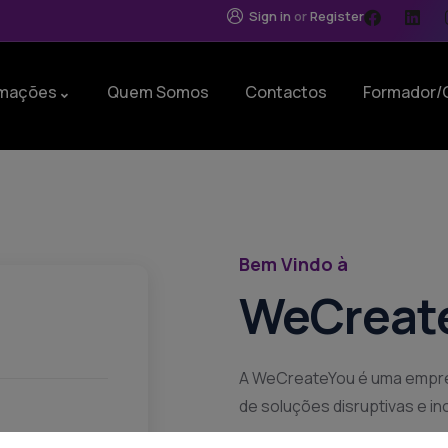
Sign in
or
Register
mações
Quem Somos
Contactos
Formador/
Bem Vindo à
WeCreat
A WeCreateYou é uma empres
de soluções disruptivas e i