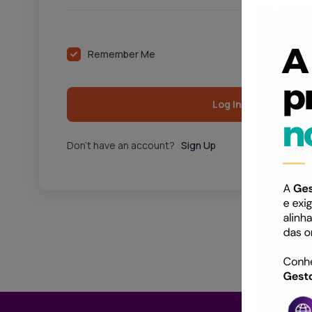
Re
Remember Me
Log In
Don't have an account?
Sign Up