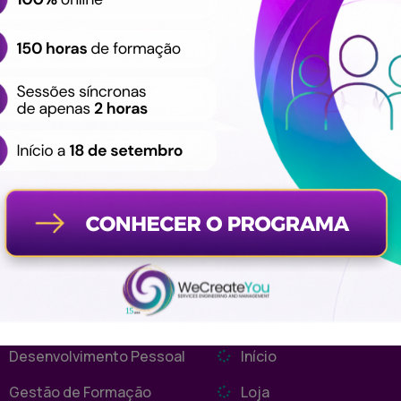
Email
hello@wecreateyou.pt
inks Úteis
Mapa do site
Desenvolvimento Pessoal
Início
Gestão de Formação
Loja