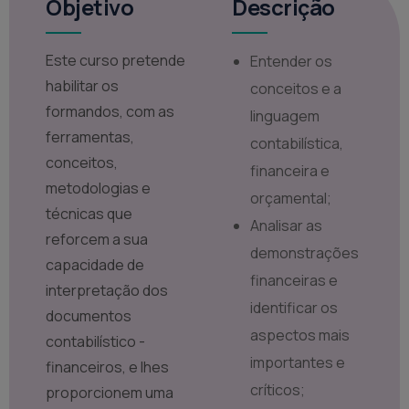
Objetivo
Descrição
Este curso pretende
Entender os
habilitar os
conceitos e a
formandos, com as
linguagem
ferramentas,
contabilística,
conceitos,
financeira e
metodologias e
orçamental;
técnicas que
Analisar as
reforcem a sua
demonstrações
capacidade de
financeiras e
interpretação dos
identificar os
documentos
aspectos mais
contabilístico -
importantes e
financeiros, e lhes
críticos;
proporcionem uma