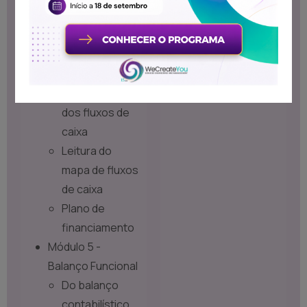
Módulo 4 -
Demonstração de
fluxos de caixa
Finalidade da
demonstração
dos fluxos de
caixa
Leitura do
mapa de fluxos
de caixa
Plano de
financiamento
Módulo 5 -
Balanço Funcional
Do balanço
contabilístico