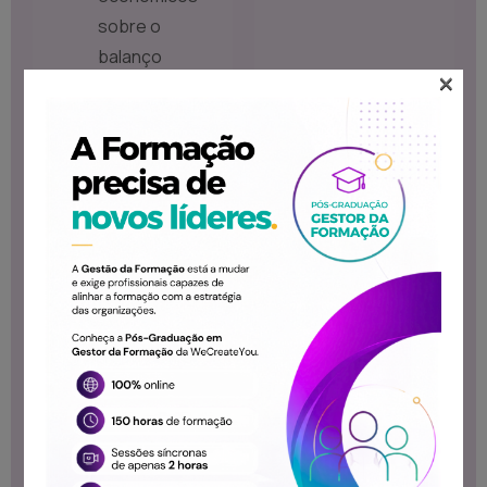
sobre o
balanço
×
Módulo 3 -
Demonstração de
Resultados
Estrutura da
conta de
resultados e a
sua relação
com o balanço
Formação dos
resultados e
suas
componentes
Formas de
apresentação