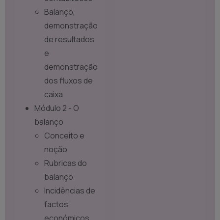
Balanço,
demonstração
de resultados
e
demonstração
dos fluxos de
caixa
Módulo 2 - O
balanço
Conceito e
noção
Rubricas do
balanço
Incidências de
factos
económicos