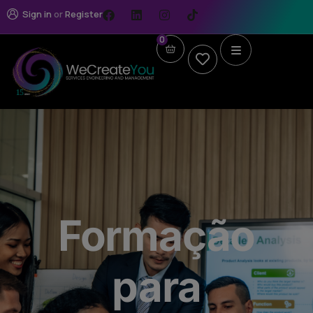
Sign in
or
Register
0
Formação
para