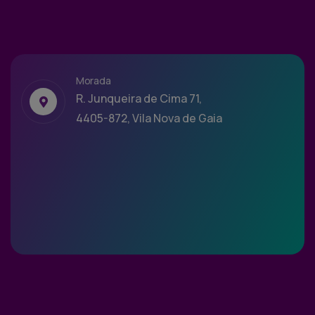
Morada
R. Junqueira de Cima 71,
4405-872, Vila Nova de Gaia