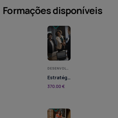
Formações disponíveis
DESENVOLVIMENTO PESSOAL
Estratégia
de
370.00
€
Angariação
de Novos
Clientes