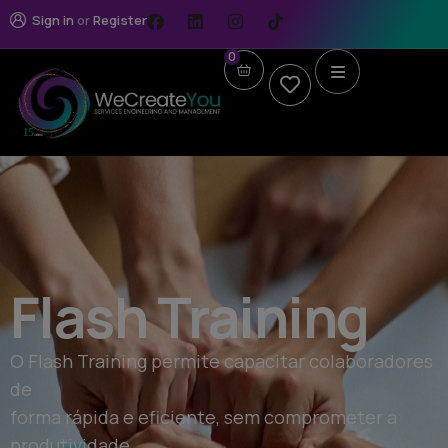
Sign in
or
Register
0
Flash Training
O Flash Training permite capacitar colaboradores
de
forma rápida e eficiente, sem comprometer a
produtividade.