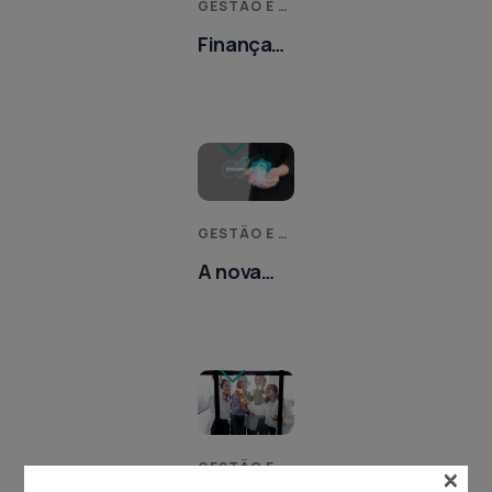
GESTÃO E MELHORIA DE PROCESSOS
Finanças
para não
financeiros
GESTÃO E MELHORIA DE PROCESSOS
A nova
norma
ISO
45001:2018
×
GESTÃO E MELHORIA DE PROCESSOS