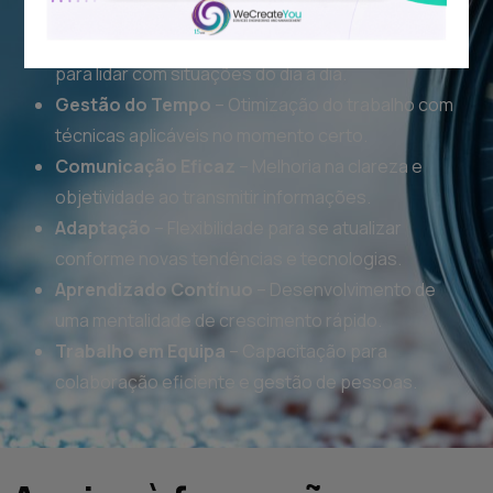
ajudam a reagir rapidamente a desafios.
Resolução de Problemas
– Aprendizado prático
para lidar com situações do dia a dia.
Gestão do Tempo
– Otimização do trabalho com
técnicas aplicáveis no momento certo.
Comunicação Eficaz
– Melhoria na clareza e
objetividade ao transmitir informações.
Adaptação
– Flexibilidade para se atualizar
conforme novas tendências e tecnologias.
Aprendizado Contínuo
– Desenvolvimento de
uma mentalidade de crescimento rápido.
Trabalho em Equipa
– Capacitação para
colaboração eficiente e gestão de pessoas.