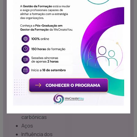
materiais
necessita desse
Generalidades
conhecimento
Propriedades
físicas, químicas e
mecânicas
Distinção de
materiais
metálicos e de
materiais não
metálicos
Metais puros e
ligas metálicas
Ligas ferro-
carbónicas
Aços
Influência dos