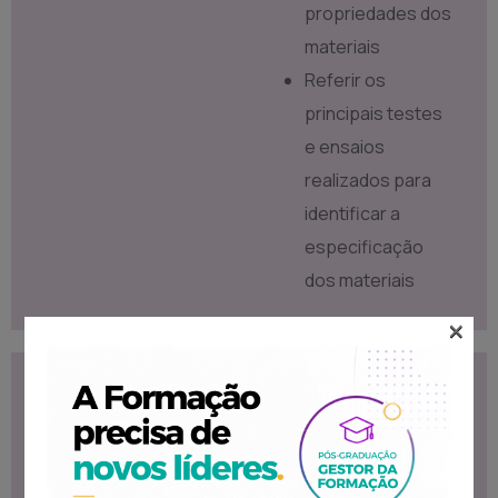
propriedades dos
materiais
Referir os
principais testes
e ensaios
realizados para
identificar a
especificação
dos materiais
×
Conteúdo
Destinatários
Programático
Formação destinada
Estrutura dos
ao público que