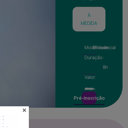
À
MEDIDA
Modalidade:
Presencial
Duração:
8h
Valor:
Valores isentos de IVA ao abrigo do art. 9º do CIVA
Pré-inscrição
×