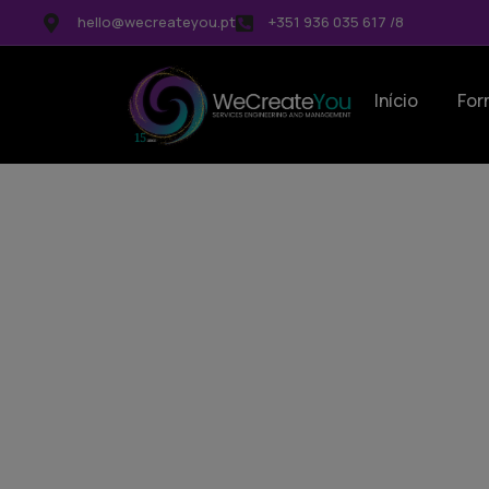
hello@wecreateyou.pt
+351 936 035 617 /8
Início
For