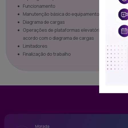
Funcionamento
Manutenção básica do equipamento
Diagrama de cargas
Operações de plataformas elevatórias nas veloc
acordo com o diagrama de cargas
Limitadores
Finalização do trabalho
Morada