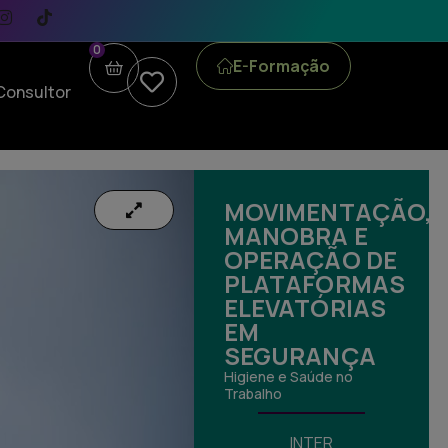
0
E-Formação
Consultor
MOVIMENTAÇÃO,
MANOBRA E
OPERAÇÃO DE
PLATAFORMAS
ELEVATÓRIAS
EM
SEGURANÇA
Higiene e Saúde no
Trabalho
INTER