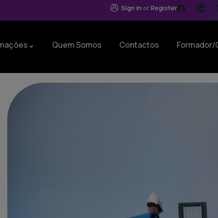
Sign in
or
Register
mações
Quem Somos
Contactos
Formador/