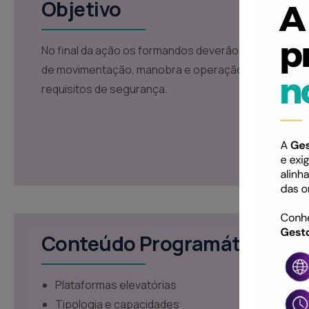
Objetivo
No final da ação os formandos deverão ser capazes 
de movimentação, manobra e operação de plataform
requisitos de segurança.
Conteúdo Programático
Plataformas elevatórias
Tipologia e capacidades