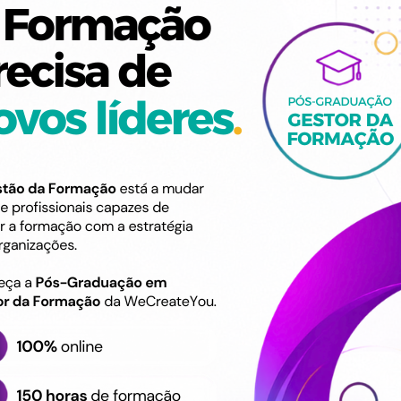
Descrição
de proceder às actividades
Identificar os tipos d
as elevatórias cumprindo os
Executar a manutenção
Consultar e interpreta
Executar operações d
de acordo com as reg
Efetuar a limpeza e 
Destinatário
Formação destinada ao 