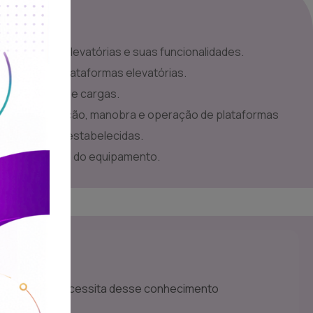
e plataformas elevatórias e suas funcionalidades.
 básica de plataformas elevatórias.
r o diagrama de cargas.
e movimentação, manobra e operação de plataformas
ras e normas estabelecidas.
o parqueamento do equipamento.
s
público que necessita desse conhecimento