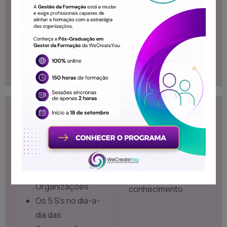
de
armazenamento
Realizar
exercicios de
simulação
Conteúdo
Destinatários
Programático
Formação destinada
Metodologia dos
ao público que
5 S's nas
necessita desse
Organizações
conhecimento
Os 5 S's no dia-a-
dia das