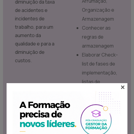
Arrumação,
diminuição da taxa
Organização e
de acidentes e
incidentes de
Armazenagem
trabalho, para um
Conhecer as
aumento da
regras de
qualidade e para a
armazenagem
diminuição de
Elaborar Check-
custos.
list de fases de
implementação,
listas de
×
verificação
Identificar pontos
de otimização dos
postos de
trabalho e locais