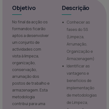
Objetivo
Descrição
No final da acção os
Conhecer as
formandos ficarão
fases do 5S
aptos a desenvolver
(Limpeza,
um conjunto de
Arrumação,
actividades com
Organização e
vista à limpeza,
Armazenagem)
organização,
Identificar as
conservação,
vantagens e
arrumação dos
beneficios de
postos de trabalho e
implementação
armazenagem. Esta
de metodologias
metodologia
de Limpeza,
contribui para uma