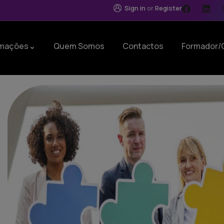
Sign in
or
Register
mações
Quem Somos
Contactos
Formador/