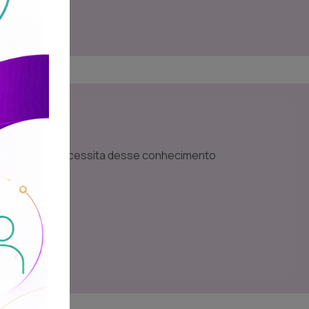
s
público que necessita desse conhecimento