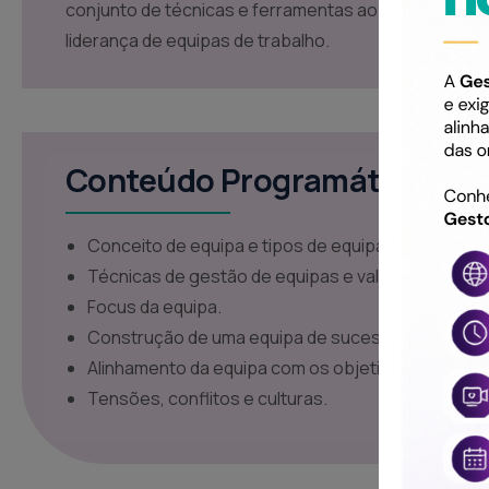
conjunto de técnicas e ferramentas ao nível do pla
liderança de equipas de trabalho.
Conteúdo Programático
Conceito de equipa e tipos de equipas.
Técnicas de gestão de equipas e valorização de s
Focus da equipa.
Construção de uma equipa de sucesso.
Alinhamento da equipa com os objetivos da organ
Tensões, conflitos e culturas.