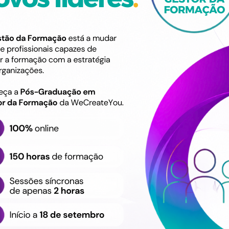
neamento, monitorização e
Destinatário
Formação destinada ao 
inergias.
ização.