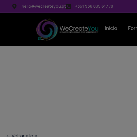
hello@wecreateyou.pt
+351 936 035 617 /8
Início
For
<- Voltar à loja