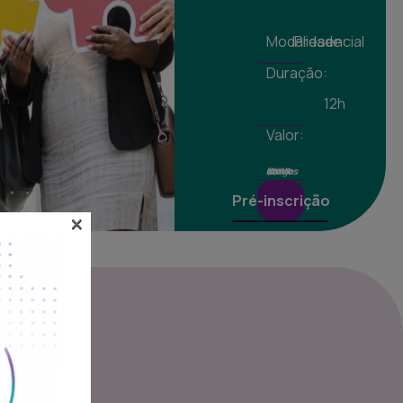
Modalidade:
Presencial
Duração:
12h
Valor:
Valores isentos de IVA ao abrigo do art. 9º do CIVA
Pré-inscrição
×