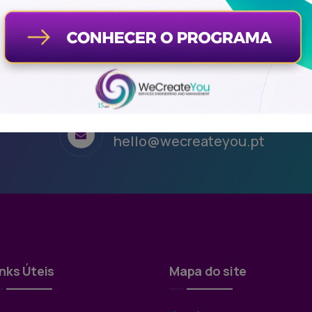
Email
hello@wecreateyou.pt
inks Úteis
Mapa do site