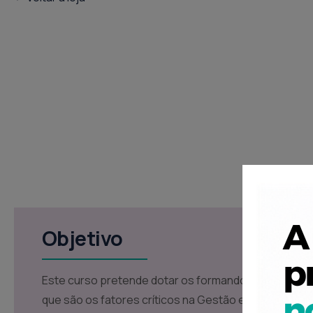
Objetivo
Este curso pretende dotar os formandos dos conh
que são os fatores críticos na Gestão e Motivação 