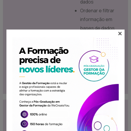
dados
Ordenar e filtrar
informação em
bases de dados
×
Ordenar e filtrar
informação em
bases de dados
Proteger e
partilhar ficheiros
de Excel
Conteúdo
Destinatários
Programático
Todos os