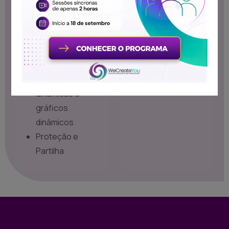
Paginação e
interessados em
Impressão
potenciar o uso
Gráficos
desta ferramenta.
Filtrar e Ordenar a
base de dados
Tabelas
dinâmicas e
gráficos
dinâmicos
Proteção e
Partilha