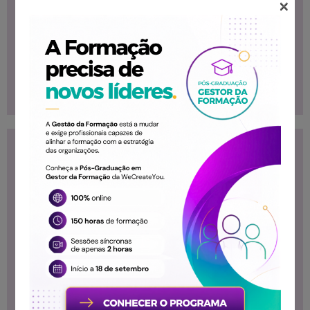
×
gráficos
O processo de
impressão:
personalizar e
imprimir
Conteúdo
Destinatários
Programático
Formação destinada
Introdução ao
ao público que
Windows
necessita desse
Introdução à folha
conhecimento
de cálculo: livro,
folha, célula,