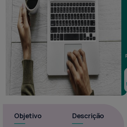
Voltar
à
loja
Objetivo
Descrição