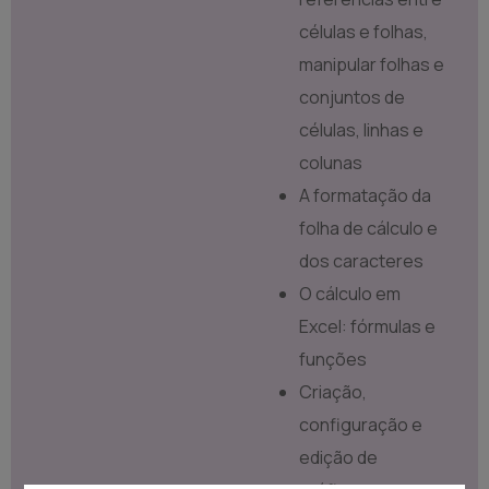
células e folhas,
manipular folhas e
conjuntos de
células, linhas e
colunas
A formatação da
folha de cálculo e
dos caracteres
O cálculo em
Excel: fórmulas e
funções
Criação,
configuração e
edição de