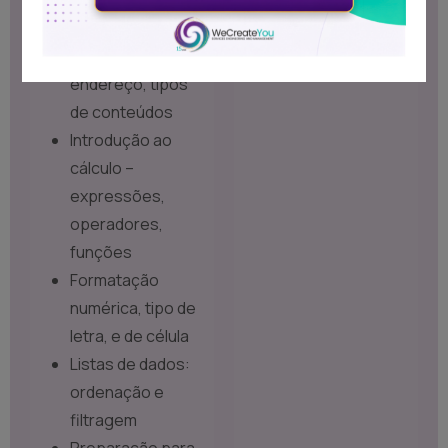
ambiente de
trabalho,
conceito de
endereço, tipos
de conteúdos
Introdução ao
cálculo –
expressões,
operadores,
funções
Formatação
numérica, tipo de
letra, e de célula
Listas de dados:
ordenação e
filtragem