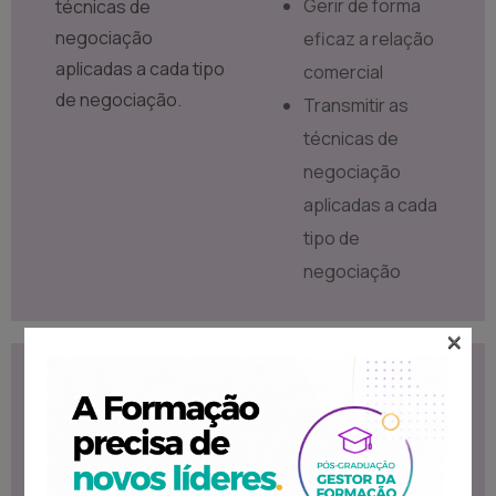
Gerir de forma
técnicas de
negociação
eficaz a relação
aplicadas a cada tipo
comercial
de negociação.
Transmitir as
técnicas de
negociação
aplicadas a cada
tipo de
negociação
×
Conteúdo
Destinatários
Programático
Formação destinada
Funnel de vendas:
ao público que