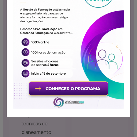
Identificação de
necessita desse
contactos;
conhecimento
Formalização da
venda.
Gestão do
processo
comercial:
Normas e
ferramentas do
processo
comercial.
Reuniões
comerciais:
objetivos e
técnicas de
planeamento.