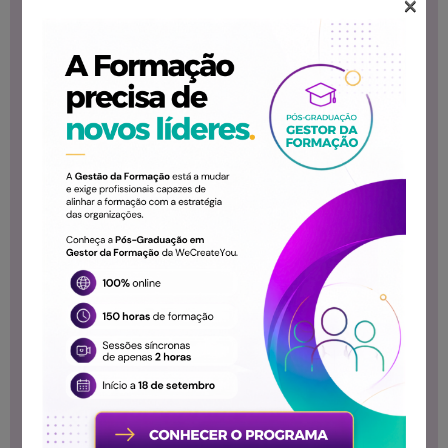
×
de Dados;
Criação e Análise
de Campanhas de
E-Mail Marketing;
Software de
apoio.
Módulo 2 -
WebCopywriting:
Especificidades
da escrita para a
Web; Hipertexto;
Identidade e tom
da marca;
Escrever para
vários formatos
online (Websites,