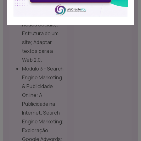
E-mails,
Newsletters e
Redes Sociais);
Estrutura de um
site; Adaptar
textos para a
Web 2.0.
Módulo 3 - Search
Engine Marketing
& Publicidade
Online: A
Publicidade na
Internet; Search
Engine Marketing;
Exploração
Google Adwords;