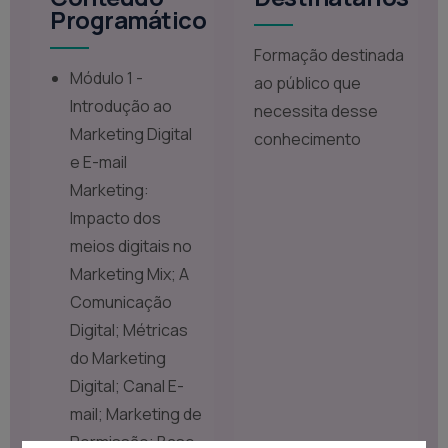
Programático
Formação destinada
Módulo 1 -
ao público que
Introdução ao
necessita desse
Marketing Digital
conhecimento
e E-mail
Marketing:
Impacto dos
meios digitais no
Marketing Mix; A
Comunicação
Digital; Métricas
do Marketing
Digital; Canal E-
mail; Marketing de
Permissão; Base