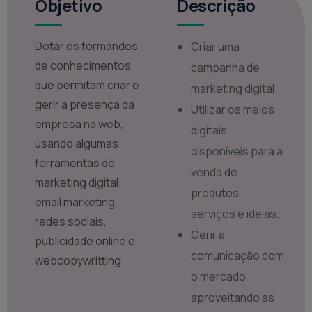
Objetivo
Descrição
Dotar os formandos
Criar uma
de conhecimentos
campanha de
que permitam criar e
marketing digital;
gerir a presença da
Utilizar os meios
empresa na web,
digitais
usando algumas
disponíveis para a
ferramentas de
venda de
marketing digital:
produtos,
email marketing,
serviços e ideias;
redes sociais,
Gerir a
publicidade online e
comunicação com
webcopywritting.
o mercado
aproveitando as