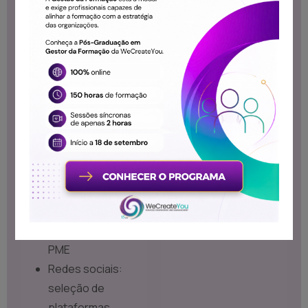
Otimizar presença
online e utilizar os
canais digitais de
forma eficaz.
Conteúdos:
O website como
centro da
estratégia digital
(usabilidade, SEO,
mobile-first)
Lojas online e e-
commerce em
PME
Redes sociais:
seleção de
plataformas,