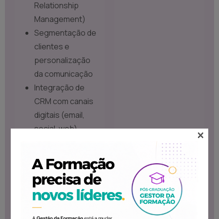
Relationship
Management)
Segmentação de
clientes e
personalização
da comunicação
Integração de
CRM com canais
digitais (email,
social, web)
×
Casos práticos:
CRM aplicado em
PME
Módulo 3 – Canais
Digitais e Boas
Práticas Objetivo: