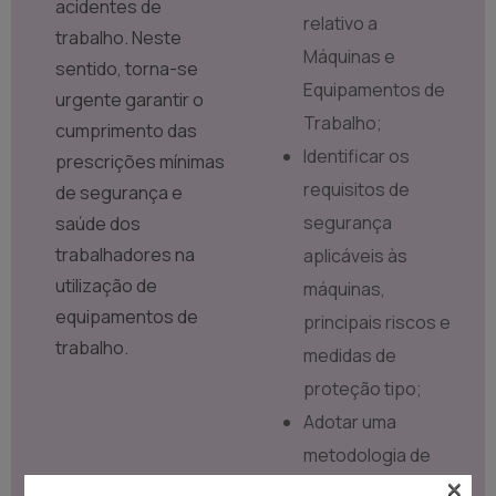
acidentes de
relativo a
trabalho. Neste
Máquinas e
sentido, torna-se
Equipamentos de
urgente garantir o
Trabalho;
cumprimento das
Identificar os
prescrições mínimas
requisitos de
de segurança e
segurança
saúde dos
trabalhadores na
aplicáveis às
utilização de
máquinas,
equipamentos de
principais riscos e
trabalho.
medidas de
proteção tipo;
Adotar uma
metodologia de
×
verificação e