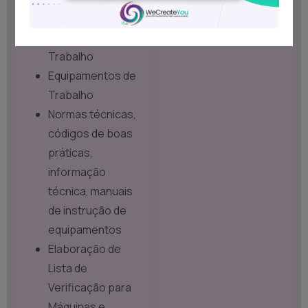
conhecimento
Diretiva
Equipamentos de
Trabalho
Equipamentos de
Trabalho
Normas técnicas,
códigos de boas
práticas,
informação
técnica, manuais
de instrução de
equipamentos
Elaboração de
Lista de
Verificação para
Máquinas e