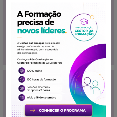
avaliação do
cumprimento dos
requisitos de
segurança das
máquinas e
equipamentos de
trabalho.
Conteúdo
Destinatários
Programático
Formação destinada
Enquadramento
ao público que
legal - Diretiva
necessita desse
Máquinas e a