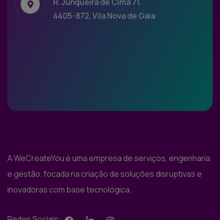
R. Junqueira de Cima 71,
4405-872, Vila Nova de Gaia
A WeCreateYou é uma empresa de serviços, engenharia
e gestão, focada na criação de soluções disruptivas e
inovadoras com base tecnológica.
Redes Sociais: