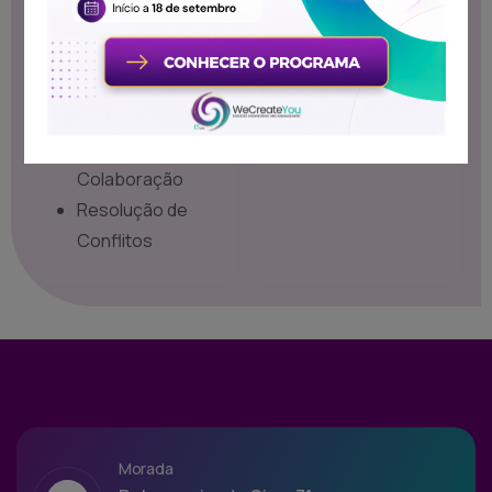
Técnicas de
Comunicação
Eficaz
Trabalho em
Equipa e
Colaboração
Resolução de
Conflitos
Morada