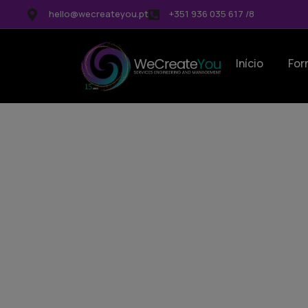
hello@wecreateyou.pt
+351 936 035 617 /8
Início
For