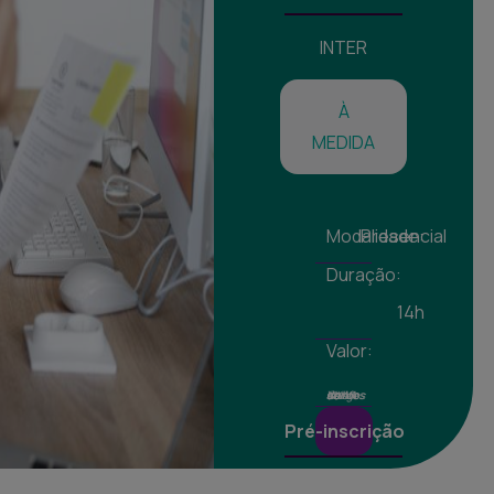
INTER
À
MEDIDA
Modalidade:
Presencial
Duração:
14h
Valor:
Valores isentos de IVA ao abrigo do art. 9º do CIVA
Pré-inscrição