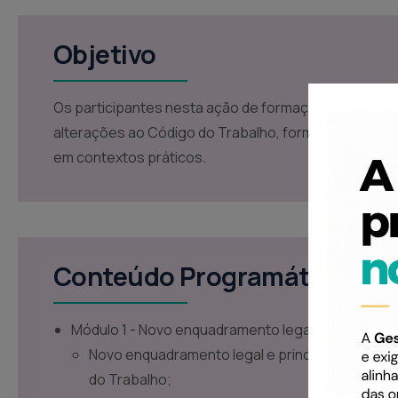
Objetivo
Os participantes nesta ação de formação tomarão 
alterações ao Código do Trabalho, formas de proceder
em contextos práticos.
Conteúdo Programático
Módulo 1 - Novo enquadramento legal e constituiçã
Novo enquadramento legal e principais alteraç
do Trabalho;