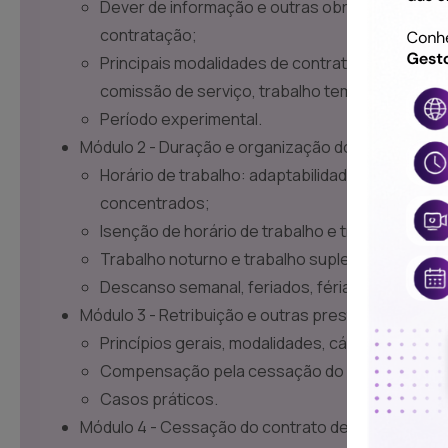
Dever de informação e outras obrigações do
contratação;
Principais modalidades de contrato de trabalho
comissão de serviço, trabalho temporário);
Período experimental.
Módulo 2 - Duração e organização dos tempos de 
Horário de trabalho: adaptabilidade, banco de h
concentrados;
Isenção de horário de trabalho e trabalho por t
Trabalho noturno e trabalho suplementar;
Descanso semanal, feriados, férias e faltas.
Módulo 3 - Retribuição e outras prestações patrim
Princípios gerais, modalidades, cálculo e desco
Compensação pela cessação do contrato de tr
Casos práticos.
Módulo 4 - Cessação do contrato de trabalho: