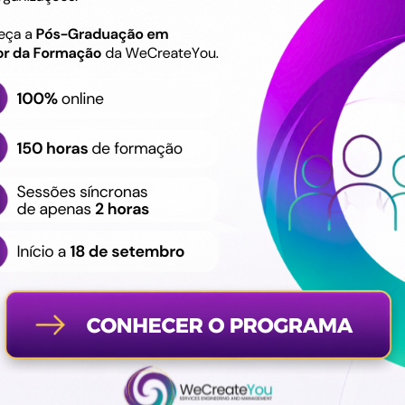
 empregador no momento da
 (termo, tempo parcial,
trabalho:
oras e horários
urnos;
oniais:
ntos legais;
abalho;