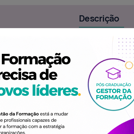
Descrição
conhecimento das recentes
Tomar conhecimento d
 e qual a sua aplicabilidade
Identificar formas de
Compreender a aplicab
Destinatário
o da relação de trabalho:
Formação destinada ao 
ões introduzidas ao Código