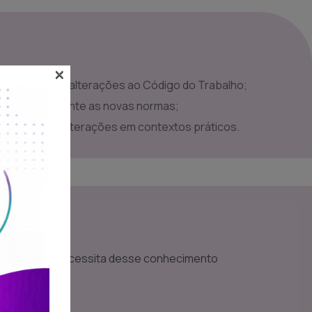
×
as recentes alterações ao Código do Trabalho;
 proceder perante as novas normas;
ilidade das alterações em contextos práticos.
s
público que necessita desse conhecimento