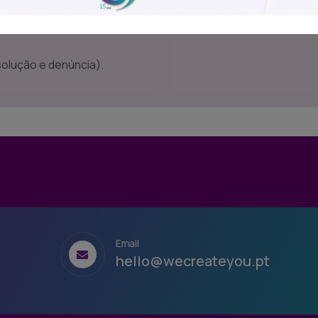
ta causa, coletivo, extinção
solução e denúncia).
Email
hello@wecreateyou.pt