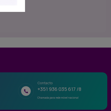
Contacto
+351 936 035 617 /8
Chamada para rede móvel nacional