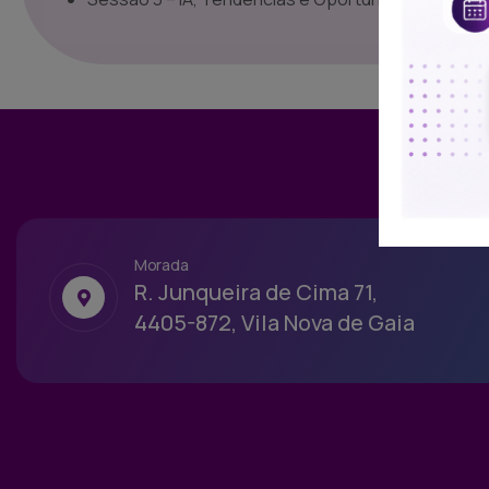
Morada
R. Junqueira de Cima 71,
4405-872, Vila Nova de Gaia