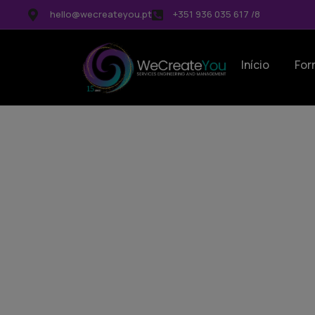
hello@wecreateyou.pt
+351 936 035 617 /8
Início
For