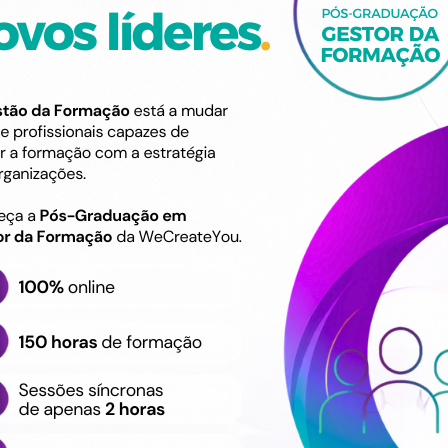
Descrição
Bootcamp Gratuito | Ges
Destinatário
Destinado ao público qu
Graduação