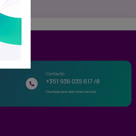
Contacto
+351 936 035 617 /8
Chamada para rede móvel nacional