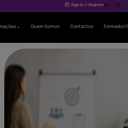
Sign in
or
Register
mações
Quem Somos
Contactos
Formador/