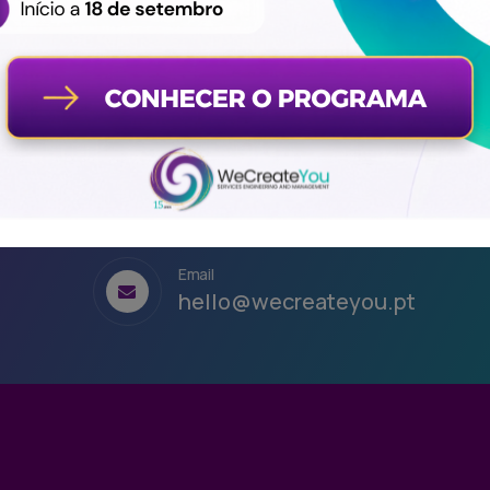
Email
hello@wecreateyou.pt