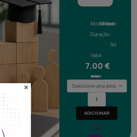
Modalidade:
Online
Duração:
5H
Valor:
7.00
€
Valores isentos de IVA ao abrigo do art. 9º do CIVA
×
ADICIONAR