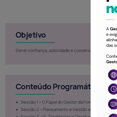
Objetivo
Gerar confiança, autoridade e conversão.
Conteúdo Programático
Sessão 1 – O Papel do Gestor da Formação
Sessão 2 – Planeamento e Gestão da Formação
Sessão 3 – IA, Tendências e Oportunidades