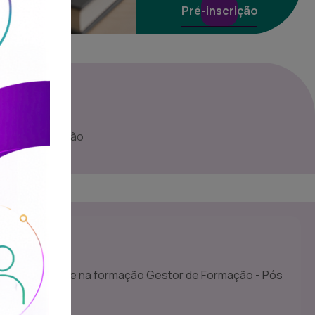
Pré-inscrição
tor de Formação
s
e tem interesse na formação Gestor de Formação - Pós