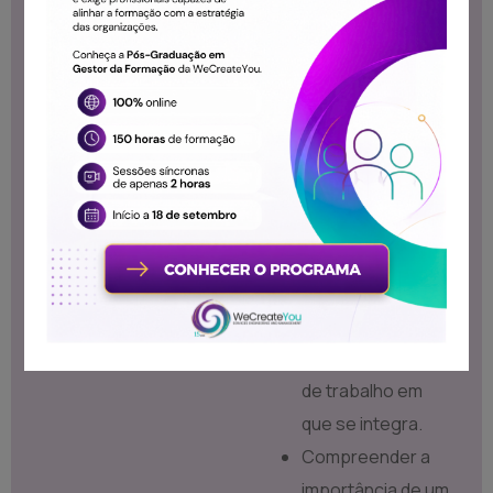
indispensável à
superação
pessoal e
profissional,
levando-o a obter
o máximo de
rendimento no
seu trabalho e
maior capacidade
de Liderança
junto das equipas
de trabalho em
que se integra.
Compreender a
importância de um