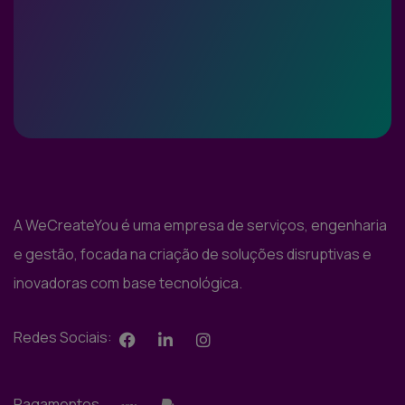
A WeCreateYou é uma empresa de serviços, engenharia
e gestão, focada na criação de soluções disruptivas e
inovadoras com base tecnológica.
Redes Sociais:
Pagamentos