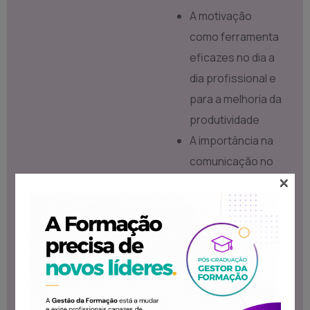
A motivação
como ferramenta
eficazes no dia a
dia profissional e
para a melhoria da
produtividade
A importância na
comunicação no
×
contacto com o
cliente.
Capacitar os
formandos para
aplicar o coaching
como um
processo