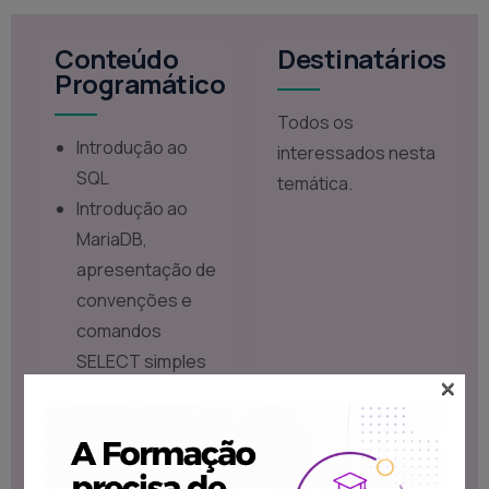
Conteúdo
Destinatários
Programático
Todos os
Introdução ao
interessados nesta
SQL
temática.
Introdução ao
MariaDB,
apresentação de
convenções e
comandos
SELECT simples
×
em SQL
Dados e Estrutura
de Dados
Criação de