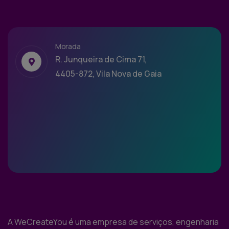
Morada
R. Junqueira de Cima 71,
4405-872, Vila Nova de Gaia
A WeCreateYou é uma empresa de serviços, engenharia