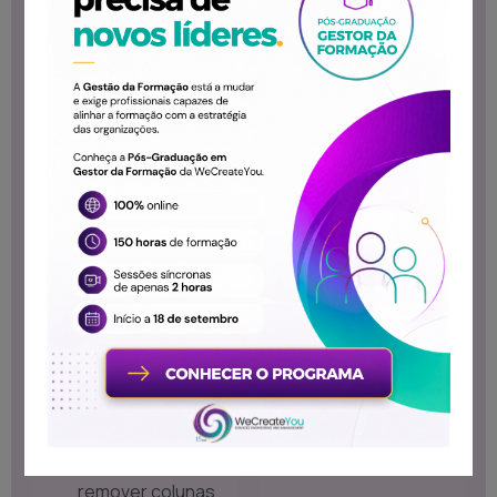
tabelas e
inserção de
dados
Manipulação de
Dados
Atualizar e
remover dados
Comandos
SELECT
avançados
Manipulação de
Estruturas de
Dados
Adicionar,
atualizar e
remover colunas