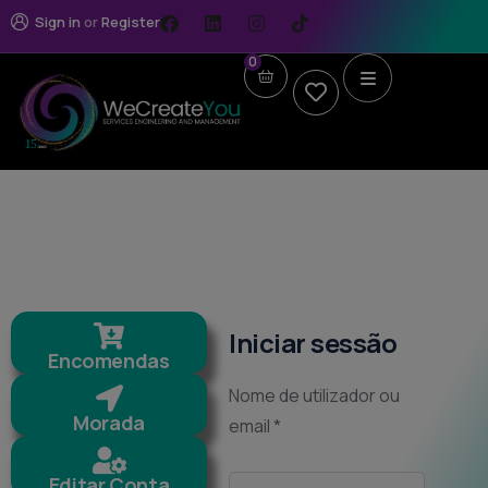
Sign in
or
Register
0
Iniciar sessão
Encomendas
Nome de utilizador ou
Morada
email
*
Editar Conta