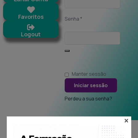
Favoritos
Senha
*
Logout
Manter sessão
Iniciar sessão
Perdeu a sua senha?
×