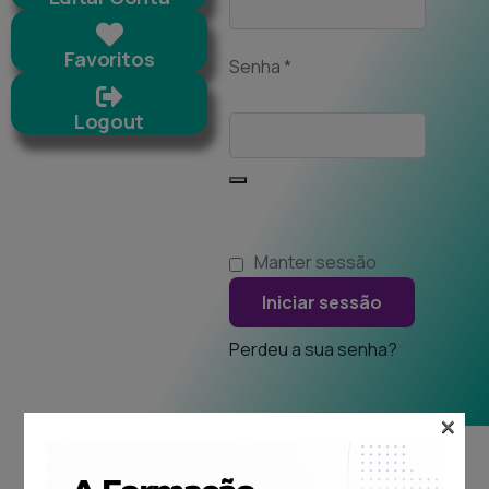
Favoritos
Senha
*
Logout
Manter sessão
Iniciar sessão
Perdeu a sua senha?
×