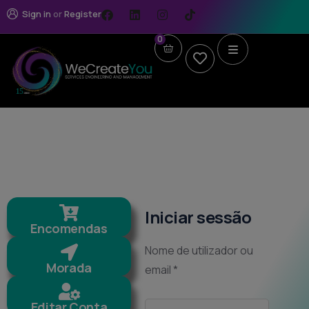
Sign in
or
Register
0
Iniciar sessão
Encomendas
Nome de utilizador ou
Morada
email
*
Editar Conta