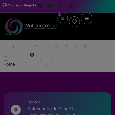
Sign in
or
Register
0
About
My Account
Contact
0
Morada
R. Junqueira de Cima 71,