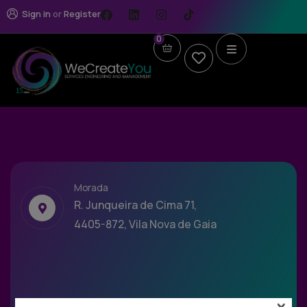
Sign in
or
Register
0
Morada
R. Junqueira de Cima 71,
4405-872, Vila Nova de Gaia
×