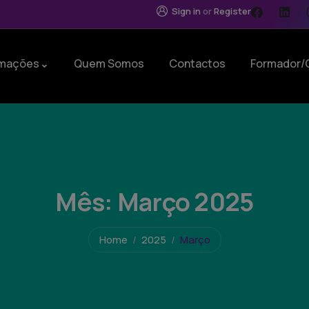
Sign in
or
Register
mações
Quem Somos
Contactos
Formador/
Mês:
Março 2025
Home
2025
Março