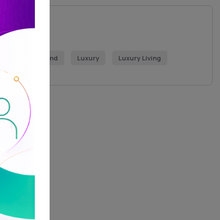
TAGS
Diamond
Luxury
Luxury Living
Get Free
Consultations
SPECIAL ADVISORS
Quis autem vel eum iure
repreh ende