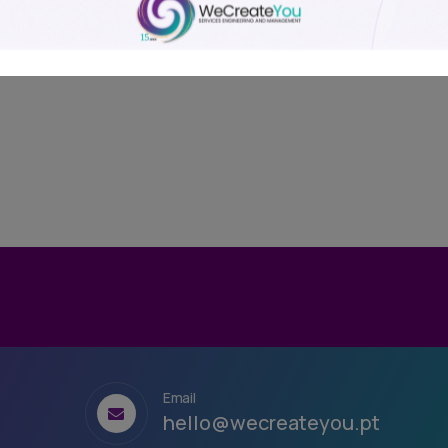
Email
hello@wecreateyou.pt