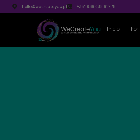
hello@wecreateyou.pt
+351 936 035 617 /8
Início
For