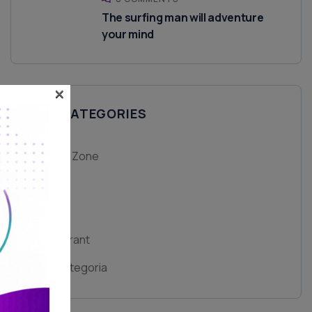
The surfing man will adventure
your mind
×
ALL CATEGORIES
Fitness Zone
House
Luxury
Restaurant
Sem categoria