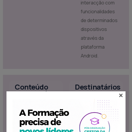
interacção com
funcionalidades
de determinados
dispositivos
através da
plataforma
Android.
Conteúdo
Destinatários
×
Programático
Formação destinada
Características
ao público que
da Linguagem:
necessita desse
Java Virtual
conhecimento