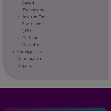
Based
Technology
Java run-Time
Environment
(JrE)
Garbage
Collector
Paradigma de
Orientação a
Objectos