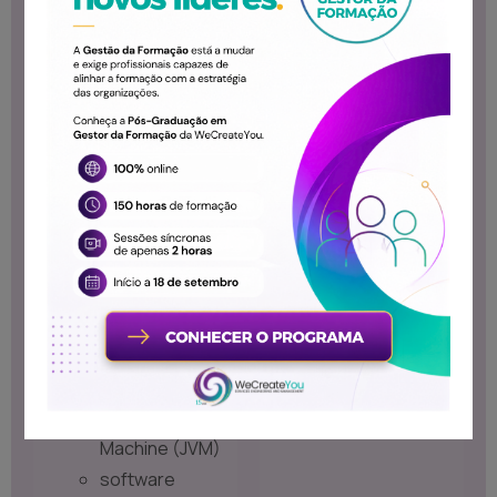
Machine
Interpretada
Portabilidade
Multithreaded
Carga
Dinâmica de
Código
orientação a
objectos
java Technology -
Overview:
Java sE, EE and
ME
Java Virtual
Machine (JVM)
software