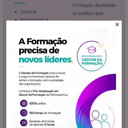
Formação destinada
Teorica
ao público que
Hidroestática
necessita desse
×
Hidrodinâmica
conhecimento
Bombas
hidráulicas
Válvulas
distribuidoras
Válvulas de
pressão
Válvulas
reguladores de
débito
Válvulas
proporcionais
Elementos