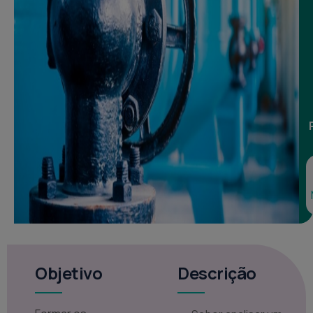
Voltar
à
loja
Objetivo
Descrição