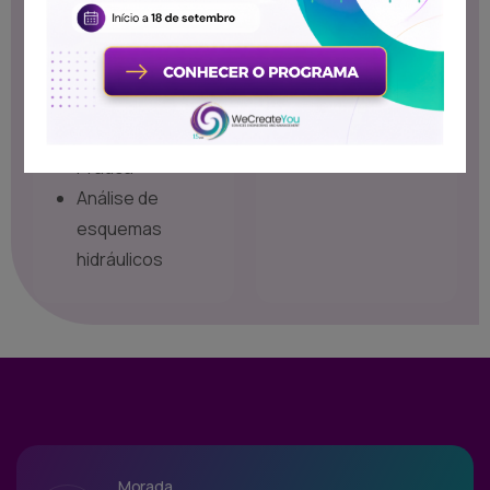
lógicos
Acumuladores de
pressão
Acessórios
hidráulicos
Prática
Análise de
esquemas
hidráulicos
Morada