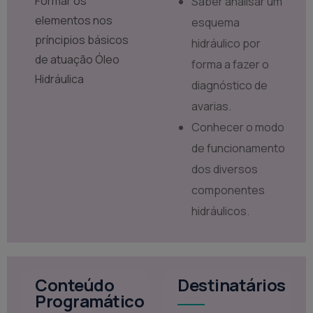
Formar os
Saber analisar um
elementos nos
esquema
príncipios básicos
hidráulico por
de atuação Óleo
forma a fazer o
Hidráulica
diagnóstico de
avarias.
Conhecer o modo
de funcionamento
dos diversos
componentes
hidráulicos.
Conteúdo
Destinatários
Programático