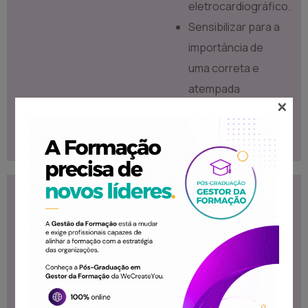
eletrocardiográfico.
Sensibilizar para a
importância de
uma correta e
atempada
×
interpretação do
ECG.
Conteúdo
Destinatários
Programático
Formação destinada
Eletrocardiografia
ao público que
Básica:
necessita desse
Anatomia e
conhecimento