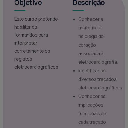
Objetivo
Descrição
Este curso pretende
Conhecer a
habilitar os
anatomia e
formandos para
fisiologia do
interpretar
coração
corretamente os
associada à
registos
eletrocardiografia.
eletrocardiográficos.
Identificar os
diversos traçados
eletrocardiográficos.
Conhecer as
implicações
funcionais de
cada traçado