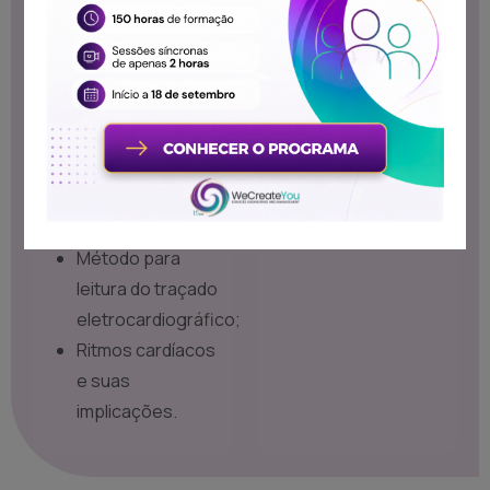
fisiologia
cardíaca;
Técnicas de
monitorização
cardíaca;
Elementos do
traçado
eletrocardiográfico;
Método para
leitura do traçado
eletrocardiográfico;
Ritmos cardíacos
e suas
implicações.