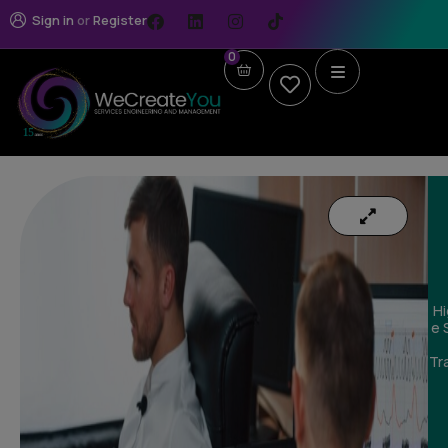
Sign in
or
Register
0
Hi
e 
Tr