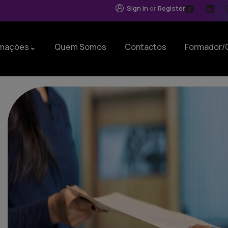
Sign in
or
Register
mações
Quem Somos
Contactos
Formador/