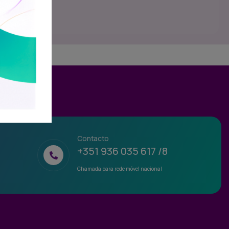
Contacto
+351 936 035 617 /8
Chamada para rede móvel nacional