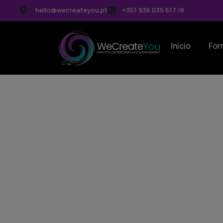
hello@wecreateyou.pt
+351 936 035 617 /8
Início
For