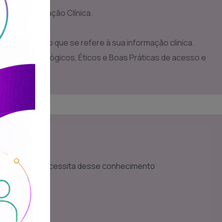
o de Informação Clínica.
 em Vigor.
os utentes no que se refere à sua informação clinica.
pios Deontológicos, Éticos e Boas Práticas de acesso e
o Clínica.
s
público que necessita desse conhecimento