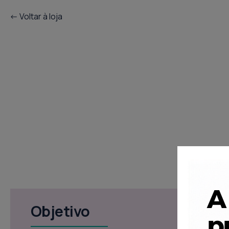
<- Voltar à loja
Objetivo