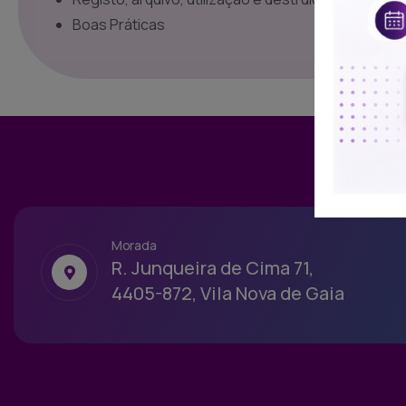
Boas Práticas
Morada
R. Junqueira de Cima 71,
4405-872, Vila Nova de Gaia