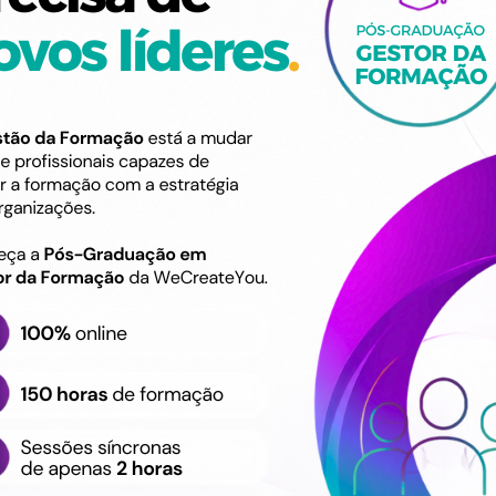
 as regras de acesso e
Compreender o conceit
ncipios Deontológicos, Éticos
Conhecer a Legislação
Conhecer os direitos d
Compreender os princi
utilização da informaçã
Destinatário
Formação destinada ao 
ação clínica