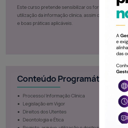
Este curso pretende sensibilizar os formandos para
utilização da informação clinica, assim como dos pri
e boas práticas aplicáveis.
Conteúdo Programático
Processo/ Informação Clinica
Legislação em Vigor
Direitos dos Utentes
Deontologia e Ética
Registo, arquivo, utilização e destruição de inform