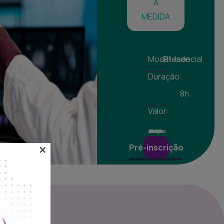
À
MEDIDA
Modalidade:
Presencial
Duração:
8h
Valor:
Valores isentos de IVA ao abrigo do art. 9º do CIVA
×
Pré-inscrição