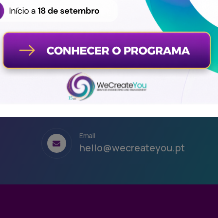
Email
hello@wecreateyou.pt